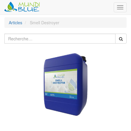
Toggl
navig
Articles
Smell Destroyer