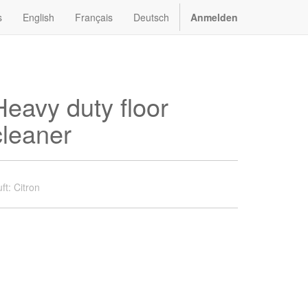
s
English
Français
Deutsch
Anmelden
Heavy duty floor
cleaner
ft
:
Citron